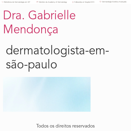
Dermatologia Estética Avançada
Referência de Dermatologia em SP
Membro da Academy of Dermatology
Fellowship at Hospital NYC
Dra. Gabrielle
Mendonça
dermatologista-em-
são-paulo
Todos os direitos reservados